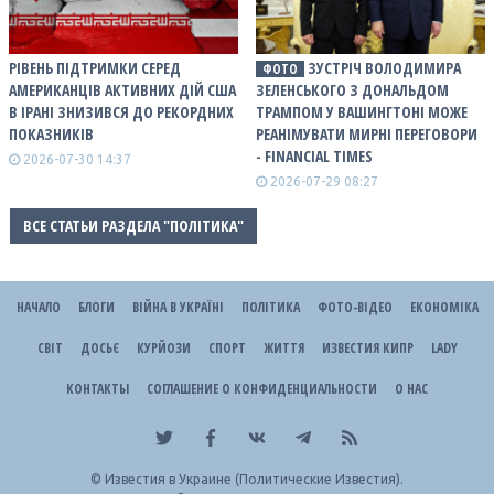
РІВЕНЬ ПІДТРИМКИ СЕРЕД
ЗУСТРІЧ ВОЛОДИМИРА
ФОТО
АМЕРИКАНЦІВ АКТИВНИХ ДІЙ США
ЗЕЛЕНСЬКОГО З ДОНАЛЬДОМ
В ІРАНІ ЗНИЗИВСЯ ДО РЕКОРДНИХ
ТРАМПОМ У ВАШИНГТОНІ МОЖЕ
ПОКАЗНИКІВ
РЕАНІМУВАТИ МИРНІ ПЕРЕГОВОРИ
- FINANCIAL TIMES
2026-07-30 14:37
2026-07-29 08:27
ВСЕ СТАТЬИ РАЗДЕЛА "ПОЛІТИКА"
НАЧАЛО
БЛОГИ
ВІЙНА В УКРАЇНІ
ПОЛІТИКА
ФОТО-ВІДЕО
ЕКОНОМІКА
СВІТ
ДОСЬЄ
КУРЙОЗИ
СПОРТ
ЖИТТЯ
ИЗВЕСТИЯ КИПР
LADY
КОНТАКТЫ
СОГЛАШЕНИЕ О КОНФИДЕНЦИАЛЬНОСТИ
О НАС
©
Известия в Украине (Политические Известия).