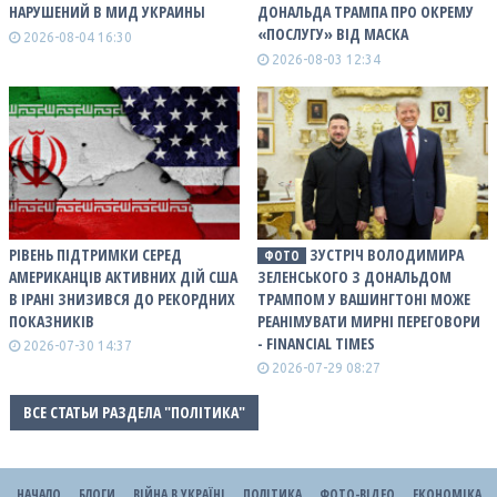
НАРУШЕНИЙ В МИД УКРАИНЫ
ДОНАЛЬДА ТРАМПА ПРО ОКРЕМУ
«ПОСЛУГУ» ВІД МАСКА
2026-08-04 16:30
2026-08-03 12:34
РІВЕНЬ ПІДТРИМКИ СЕРЕД
ЗУСТРІЧ ВОЛОДИМИРА
ФОТО
АМЕРИКАНЦІВ АКТИВНИХ ДІЙ США
ЗЕЛЕНСЬКОГО З ДОНАЛЬДОМ
В ІРАНІ ЗНИЗИВСЯ ДО РЕКОРДНИХ
ТРАМПОМ У ВАШИНГТОНІ МОЖЕ
ПОКАЗНИКІВ
РЕАНІМУВАТИ МИРНІ ПЕРЕГОВОРИ
- FINANCIAL TIMES
2026-07-30 14:37
2026-07-29 08:27
ВСЕ СТАТЬИ РАЗДЕЛА "ПОЛІТИКА"
НАЧАЛО
БЛОГИ
ВІЙНА В УКРАЇНІ
ПОЛІТИКА
ФОТО-ВІДЕО
ЕКОНОМІКА