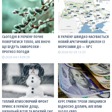
СЬОГОДНІ В УКРАЇНУ ПОЧНЕ
В УКРАЇНУ ШВИДКО НАСУВАЄТЬСЯ
ПОВЕРТАТИСЯ ТЕПЛО, АЛЕ ВНОЧІ
НОВИЙ АРКТИЧНИЙ ЦИКЛОН ІЗ
ЩЕ БУДУТЬ ЗАМОРОЗКИ -
МОРОЗАМИ ДО — 18°С
ПРОГНОЗ ПОГОДИ
2026-02-20 13:33
2026-04-14 09:29
ТЕПЛИЙ АТМОСФЕРНИЙ ФРОНТ
КУРС ГРИВНІ ТРОХИ ЗМІЦНИВСЯ
ПРИНІС В УКРАЇНУ ДОЩІ,
ВІДНОСНО ДОЛАРА, АЛЕ ВПАВ
ШКВАЛЬНЙ ВІТЕР ТА МОКРИЙ СНІГ
ЩОДО ЄВРО