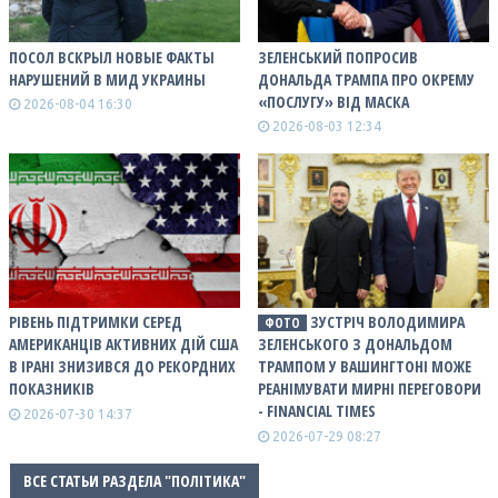
ПОСОЛ ВСКРЫЛ НОВЫЕ ФАКТЫ
ЗЕЛЕНСЬКИЙ ПОПРОСИВ
НАРУШЕНИЙ В МИД УКРАИНЫ
ДОНАЛЬДА ТРАМПА ПРО ОКРЕМУ
«ПОСЛУГУ» ВІД МАСКА
2026-08-04 16:30
2026-08-03 12:34
РІВЕНЬ ПІДТРИМКИ СЕРЕД
ЗУСТРІЧ ВОЛОДИМИРА
ФОТО
АМЕРИКАНЦІВ АКТИВНИХ ДІЙ США
ЗЕЛЕНСЬКОГО З ДОНАЛЬДОМ
В ІРАНІ ЗНИЗИВСЯ ДО РЕКОРДНИХ
ТРАМПОМ У ВАШИНГТОНІ МОЖЕ
ПОКАЗНИКІВ
РЕАНІМУВАТИ МИРНІ ПЕРЕГОВОРИ
- FINANCIAL TIMES
2026-07-30 14:37
2026-07-29 08:27
ВСЕ СТАТЬИ РАЗДЕЛА "ПОЛІТИКА"