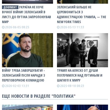
УКРАЇНА НЕ ХОЧЕ
ЗЕЛЕНСЬКИЙ БІЛЬШЕ НЕ
ДОКУМЕНТ
ВІЧНОЇ ВІЙНИ! ЗЕЛЕНСЬКИЙ В
ЦЕРЕМОНИТЬСЯ З
ЛИСТІ ДО ПУТІНА ЗАПРОПОНУВАВ
АДМІНІСТРАЦІЄЮ ТРАМПА, — THE
МИР
NEW YORK TIMES
2026-06-05 08:25
2026-05-13 11:33
ВІЙНУ ТРЕБА ЗАВЕРШУВАТИ! -
ТРАМП НА АЛЯСКЕ ОТ ДУШИ
ЗЕЛЕНСЬКИЙ ПІСЛЯ НАРАДИ З
ПОГЛУМИЛСЯ НАД ПУТИНЫМ И
ПЕРЕГОВОРНОЮ КОМАНДОЮ
ШАГНУЛ К МИРУ
2026-02-03 13:31
2025-08-18 08:23
ЕЩЕ НОВОСТИ В РАЗДЕЛЕ "ПОЛІТИКА"