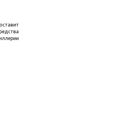
оставит
средства
иллерии