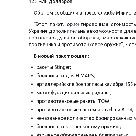
125 млн долларов.
Об этом сообщили в пресс-службе Минист
"Этот пакет, ориентировочная стоимост
Украине дополнительные возможности для в
противовоздушной обороны; многофункци
противника и противотанковое оружие", - от
В новый пакет вошли:
ракеты Stinger;
боеприпасы для HIMARS;
артиллерийские боеприпасы калибра 155 
многофункциональные радары;
противотанковые ракеты TOW;
противотанковые системы Javelin и AT-4;
неназванное количество бронированных
боеприпасы к стрелковому оружию;
взрывное оборудование и боеприпасы;