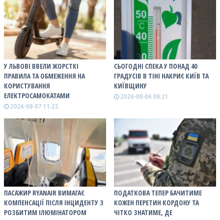
У ЛЬВОВІ ВВЕЛИ ЖОРСТКІ
СЬОГОДНІ СПЕКА У ПОНАД 40
ПРАВИЛА ТА ОБМЕЖЕННЯ НА
ГРАДУСІВ В ТІНІ НАКРИЄ КИЇВ ТА
КОРИСТУВАННЯ
КИЇВЩИНУ
ЕЛЕКТРОСАМОКАТАМИ
2026-08-06 08:21
2026-08-07 11:25
ПАСАЖИР RYANAIR ВИМАГАЄ
ПОДАТКОВА ТЕПЕР БАЧИТИМЕ
КОМПЕНСАЦІЇ ПІСЛЯ ІНЦИДЕНТУ З
КОЖЕН ПЕРЕТИН КОРДОНУ ТА
РОЗБИТИМ ІЛЮМІНАТОРОМ
ЧІТКО ЗНАТИМЕ, ДЕ