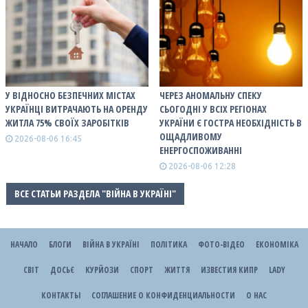
У ВІДНОСНО БЕЗПЕЧНИХ МІСТАХ
ЧЕРЕЗ АНОМАЛЬНУ СПЕКУ
УКРАЇНЦІ ВИТРАЧАЮТЬ НА ОРЕНДУ
СЬОГОДНІ У ВСІХ РЕГІОНАХ
ЖИТЛА 75% СВОЇХ ЗАРОБІТКІВ
УКРАЇНИ Є ГОСТРА НЕОБХІДНІСТЬ В
ОЩАДЛИВОМУ
2026-08-06 16:45
ЕНЕРГОСПОЖИВАННІ
2026-08-06 12:28
ВСЕ СТАТЬИ РАЗДЕЛА "ВІЙНА В УКРАЇНІ"
НАЧАЛО
БЛОГИ
ВІЙНА В УКРАЇНІ
ПОЛІТИКА
ФОТО-ВІДЕО
ЕКОНОМІКА
СВІТ
ДОСЬЄ
КУРЙОЗИ
СПОРТ
ЖИТТЯ
ИЗВЕСТИЯ КИПР
LADY
КОНТАКТЫ
СОГЛАШЕНИЕ О КОНФИДЕНЦИАЛЬНОСТИ
О НАС