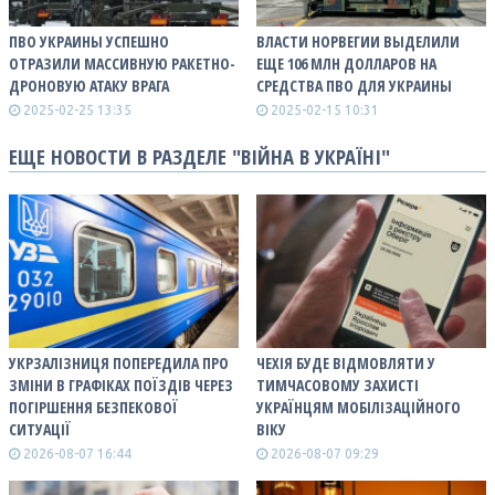
ПВО УКРАИНЫ УСПЕШНО
ВЛАСТИ НОРВЕГИИ ВЫДЕЛИЛИ
ОТРАЗИЛИ МАССИВНУЮ РАКЕТНО-
ЕЩЕ 106 МЛН ДОЛЛАРОВ НА
ДРОНОВУЮ АТАКУ ВРАГА
СРЕДСТВА ПВО ДЛЯ УКРАИНЫ
2025-02-25 13:35
2025-02-15 10:31
ЕЩЕ НОВОСТИ В РАЗДЕЛЕ "ВІЙНА В УКРАЇНІ"
УКРЗАЛІЗНИЦЯ ПОПЕРЕДИЛА ПРО
ЧЕХІЯ БУДЕ ВІДМОВЛЯТИ У
ЗМІНИ В ГРАФІКАХ ПОЇЗДІВ ЧЕРЕЗ
ТИМЧАСОВОМУ ЗАХИСТІ
ПОГІРШЕННЯ БЕЗПЕКОВОЇ
УКРАЇНЦЯМ МОБІЛІЗАЦІЙНОГО
СИТУАЦІЇ
ВІКУ
2026-08-07 16:44
2026-08-07 09:29