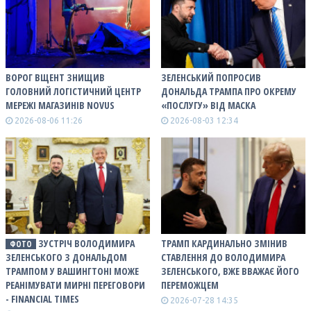
ВОРОГ ВЩЕНТ ЗНИЩИВ
ЗЕЛЕНСЬКИЙ ПОПРОСИВ
ГОЛОВНИЙ ЛОГІСТИЧНИЙ ЦЕНТР
ДОНАЛЬДА ТРАМПА ПРО ОКРЕМУ
МЕРЕЖІ МАГАЗИНІВ NOVUS
«ПОСЛУГУ» ВІД МАСКА
2026-08-06 11:26
2026-08-03 12:34
ЗУСТРІЧ ВОЛОДИМИРА
ТРАМП КАРДИНАЛЬНО ЗМІНИВ
ФОТО
ЗЕЛЕНСЬКОГО З ДОНАЛЬДОМ
СТАВЛЕННЯ ДО ВОЛОДИМИРА
ТРАМПОМ У ВАШИНГТОНІ МОЖЕ
ЗЕЛЕНСЬКОГО, ВЖЕ ВВАЖАЄ ЙОГО
РЕАНІМУВАТИ МИРНІ ПЕРЕГОВОРИ
ПЕРЕМОЖЦЕМ
- FINANCIAL TIMES
2026-07-28 14:35