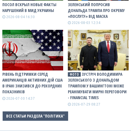
ПОСОЛ ВСКРЫЛ НОВЫЕ ФАКТЫ
ЗЕЛЕНСЬКИЙ ПОПРОСИВ
НАРУШЕНИЙ В МИД УКРАИНЫ
ДОНАЛЬДА ТРАМПА ПРО ОКРЕМУ
«ПОСЛУГУ» ВІД МАСКА
2026-08-04 16:30
2026-08-03 12:34
РІВЕНЬ ПІДТРИМКИ СЕРЕД
ЗУСТРІЧ ВОЛОДИМИРА
ФОТО
АМЕРИКАНЦІВ АКТИВНИХ ДІЙ США
ЗЕЛЕНСЬКОГО З ДОНАЛЬДОМ
В ІРАНІ ЗНИЗИВСЯ ДО РЕКОРДНИХ
ТРАМПОМ У ВАШИНГТОНІ МОЖЕ
ПОКАЗНИКІВ
РЕАНІМУВАТИ МИРНІ ПЕРЕГОВОРИ
- FINANCIAL TIMES
2026-07-30 14:37
2026-07-29 08:27
ВСЕ СТАТЬИ РАЗДЕЛА "ПОЛІТИКА"