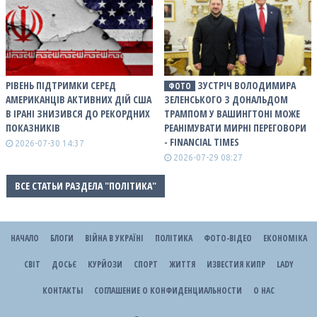
РІВЕНЬ ПІДТРИМКИ СЕРЕД
ЗУСТРІЧ ВОЛОДИМИРА
ФОТО
АМЕРИКАНЦІВ АКТИВНИХ ДІЙ США
ЗЕЛЕНСЬКОГО З ДОНАЛЬДОМ
В ІРАНІ ЗНИЗИВСЯ ДО РЕКОРДНИХ
ТРАМПОМ У ВАШИНГТОНІ МОЖЕ
ПОКАЗНИКІВ
РЕАНІМУВАТИ МИРНІ ПЕРЕГОВОРИ
- FINANCIAL TIMES
2026-07-30 14:37
2026-07-29 08:27
ВСЕ СТАТЬИ РАЗДЕЛА "ПОЛІТИКА"
НАЧАЛО
БЛОГИ
ВІЙНА В УКРАЇНІ
ПОЛІТИКА
ФОТО-ВІДЕО
ЕКОНОМІКА
СВІТ
ДОСЬЄ
КУРЙОЗИ
СПОРТ
ЖИТТЯ
ИЗВЕСТИЯ КИПР
LADY
КОНТАКТЫ
СОГЛАШЕНИЕ О КОНФИДЕНЦИАЛЬНОСТИ
О НАС