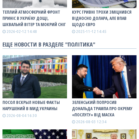
ТЕПЛИЙ АТМОСФЕРНИЙ ФРОНТ
КУРС ГРИВНІ ТРОХИ ЗМІЦНИВСЯ
ПРИНІС В УКРАЇНУ ДОЩІ,
ВІДНОСНО ДОЛАРА, АЛЕ ВПАВ
ШКВАЛЬНЙ ВІТЕР ТА МОКРИЙ СНІГ
ЩОДО ЄВРО
2026-02-12 14:48
2025-11-12 14:45
ЕЩЕ НОВОСТИ В РАЗДЕЛЕ "ПОЛІТИКА"
ПОСОЛ ВСКРЫЛ НОВЫЕ ФАКТЫ
ЗЕЛЕНСЬКИЙ ПОПРОСИВ
НАРУШЕНИЙ В МИД УКРАИНЫ
ДОНАЛЬДА ТРАМПА ПРО ОКРЕМУ
«ПОСЛУГУ» ВІД МАСКА
2026-08-04 16:30
2026-08-03 12:34