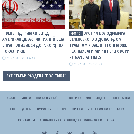
РІВЕНЬ ПІДТРИМКИ СЕРЕД
ЗУСТРІЧ ВОЛОДИМИРА
ФОТО
АМЕРИКАНЦІВ АКТИВНИХ ДІЙ США
ЗЕЛЕНСЬКОГО З ДОНАЛЬДОМ
В ІРАНІ ЗНИЗИВСЯ ДО РЕКОРДНИХ
ТРАМПОМ У ВАШИНГТОНІ МОЖЕ
ПОКАЗНИКІВ
РЕАНІМУВАТИ МИРНІ ПЕРЕГОВОРИ
- FINANCIAL TIMES
2026-07-30 14:37
2026-07-29 08:27
ВСЕ СТАТЬИ РАЗДЕЛА "ПОЛІТИКА"
НАЧАЛО
БЛОГИ
ВІЙНА В УКРАЇНІ
ПОЛІТИКА
ФОТО-ВІДЕО
ЕКОНОМІКА
СВІТ
ДОСЬЄ
КУРЙОЗИ
СПОРТ
ЖИТТЯ
ИЗВЕСТИЯ КИПР
LADY
КОНТАКТЫ
СОГЛАШЕНИЕ О КОНФИДЕНЦИАЛЬНОСТИ
О НАС