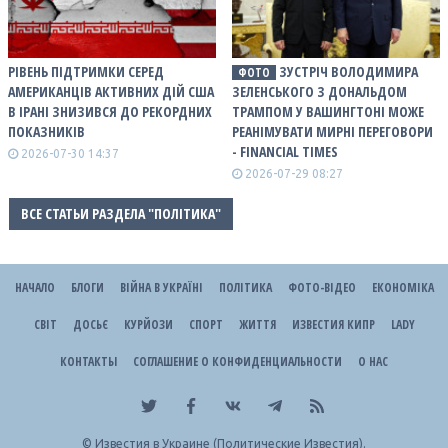
РІВЕНЬ ПІДТРИМКИ СЕРЕД
ЗУСТРІЧ ВОЛОДИМИРА
ФОТО
АМЕРИКАНЦІВ АКТИВНИХ ДІЙ США
ЗЕЛЕНСЬКОГО З ДОНАЛЬДОМ
В ІРАНІ ЗНИЗИВСЯ ДО РЕКОРДНИХ
ТРАМПОМ У ВАШИНГТОНІ МОЖЕ
ПОКАЗНИКІВ
РЕАНІМУВАТИ МИРНІ ПЕРЕГОВОРИ
- FINANCIAL TIMES
2026-07-30 14:37
2026-07-29 08:27
ВСЕ СТАТЬИ РАЗДЕЛА "ПОЛІТИКА"
НАЧАЛО
БЛОГИ
ВІЙНА В УКРАЇНІ
ПОЛІТИКА
ФОТО-ВІДЕО
ЕКОНОМІКА
СВІТ
ДОСЬЄ
КУРЙОЗИ
СПОРТ
ЖИТТЯ
ИЗВЕСТИЯ КИПР
LADY
КОНТАКТЫ
СОГЛАШЕНИЕ О КОНФИДЕНЦИАЛЬНОСТИ
О НАС
©
Известия в Украине (Политические Известия).