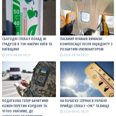
СЬОГОДНІ СПЕКА У ПОНАД 40
ПАСАЖИР RYANAIR ВИМАГАЄ
ГРАДУСІВ В ТІНІ НАКРИЄ КИЇВ ТА
КОМПЕНСАЦІЇ ПІСЛЯ ІНЦИДЕНТУ З
КИЇВЩИНУ
РОЗБИТИМ ІЛЮМІНАТОРОМ
2026-08-06 08:21
2026-08-04 08:23
ПОДАТКОВА ТЕПЕР БАЧИТИМЕ
НА ПОЧАТКУ СЕРПНЯ В УКРАЇНУ
КОЖЕН ПЕРЕТИН КОРДОНУ ТА
ПРИЙДЕ СПЕКА У +39С° ТА ВИЩЕ
ЧІТКО ЗНАТИМЕ, ДЕ
2026-08-03 08:26