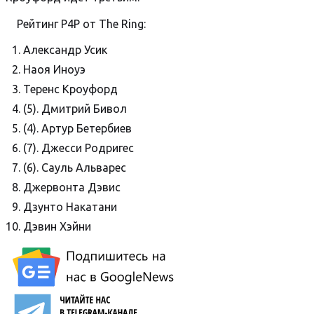
Рейтинг P4P от The Ring:
Александр Усик
Наоя Иноуэ
Теренс Кроуфорд
(5). Дмитрий Бивол
(4). Артур Бетербиев
(7). Джесси Родригес
(6). Сауль Альварес
Джервонта Дэвис
Дзунто Накатани
Дэвин Хэйни