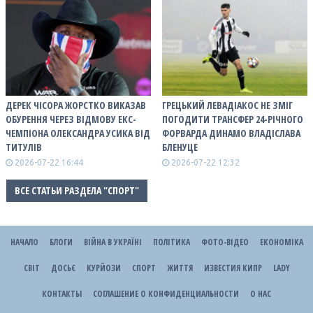
ДЕРЕК ЧІСОРА ЖОРСТКО ВИКАЗАВ
ГРЕЦЬКИЙ ЛЕВАДІАКОС НЕ ЗМІГ
ОБУРЕННЯ ЧЕРЕЗ ВІДМОВУ ЕКС-
ПОГОДИТИ ТРАНСФЕР 24-РІЧНОГО
ЧЕМПІОНА ОЛЕКСАНДРА УСИКА ВІД
ФОРВАРДА ДИНАМО ВЛАДІСЛАВА
ТИТУЛІВ
БЛЕНУЦЕ
2026-07-22 16:44
2026-07-22 12:32
ВСЕ СТАТЬИ РАЗДЕЛА "СПОРТ"
НАЧАЛО
БЛОГИ
ВІЙНА В УКРАЇНІ
ПОЛІТИКА
ФОТО-ВІДЕО
ЕКОНОМІКА
СВІТ
ДОСЬЄ
КУРЙОЗИ
СПОРТ
ЖИТТЯ
ИЗВЕСТИЯ КИПР
LADY
КОНТАКТЫ
СОГЛАШЕНИЕ О КОНФИДЕНЦИАЛЬНОСТИ
О НАС