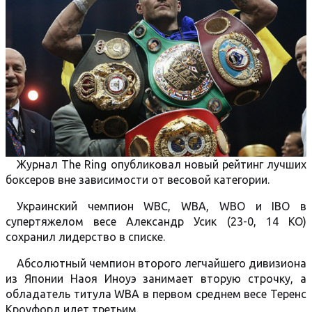
Журнал The Ring опубликовал новый рейтинг лучших
боксеров вне зависимости от весовой категории.
Украинский чемпион WBC, WBA, WBO и IBO в
супертяжелом весе Александр Усик (23-0, 14 КО)
сохранил лидерство в списке.
Абсолютный чемпион второго легчайшего дивизиона
из Японии Наоя Иноуэ занимает вторую строчку, а
обладатель титула WBA в первом среднем весе Теренс
Кроуфорд идет третьим.