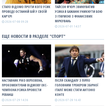
СТАЛО ВІДОМО ПРОТИ КОГО УСИК
ТАЙСОН Ф’ЮРІ ЗВИНУВАТИВ
ПРОВЕДЕ ОСТАННІЙ БІЙ У СВОЇЙ
УСИКА В БАЖАННІ УНИКНУТИ БОЮ
КАР’ЄРІ
З ІТАУМОЮ З ФІНАНСОВИХ
МІРКУВАНЬ
2026-07-08 09:28
2026-07-01 14:37
ЕЩЕ НОВОСТИ В РАЗДЕЛЕ "СПОРТ"
НАСТАВНИК РІКО ВЕРХОВЕНА,
ПІСЛЯ СКАНДАЛУ З ПІРЛО
ПРОКОМЕНТУВАВ ВІДМОВУ ЕКС-
ГОЛОВНИМ ТРЕНЕРОМ ЗБІРНОЇ
ЧЕМПІОНА УСИКА ПРОВЕСТИ
ІТАЛІЇ МОЖЕ СТАТИ АНТОНІО
РЕВАНШ
КОНТЕ
2026-07-29 14:36
2026-07-28 16:43