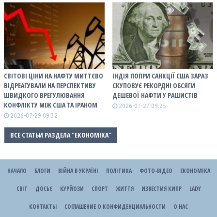
СВІТОВІ ЦІНИ НА НАФТУ МИТТЄВО
ІНДІЯ ПОПРИ САНКЦІЇ США ЗАРАЗ
ВІДРЕАГУВАЛИ НА ПЕРСПЕКТИВУ
СКУПОВУЄ РЕКОРДНІ ОБСЯГИ
ШВИДКОГО ВРЕГУЛЮВАННЯ
ДЕШЕВОЇ НАФТИ У РАШИСТІВ
КОНФЛІКТУ МІЖ США ТА ІРАНОМ
2026-07-27 09:25
2026-07-29 09:32
ВСЕ СТАТЬИ РАЗДЕЛА "ЕКОНОМІКА"
НАЧАЛО
БЛОГИ
ВІЙНА В УКРАЇНІ
ПОЛІТИКА
ФОТО-ВІДЕО
ЕКОНОМІКА
СВІТ
ДОСЬЄ
КУРЙОЗИ
СПОРТ
ЖИТТЯ
ИЗВЕСТИЯ КИПР
LADY
КОНТАКТЫ
СОГЛАШЕНИЕ О КОНФИДЕНЦИАЛЬНОСТИ
О НАС