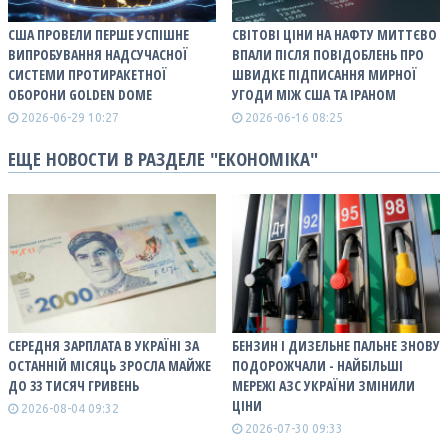
США ПРОВЕЛИ ПЕРШЕ УСПІШНЕ
СВІТОВІ ЦІНИ НА НАФТУ МИТТЄВО
ВИПРОБУВАННЯ НАДСУЧАСНОЇ
ВПАЛИ ПІСЛЯ ПОВІДОБЛЕНЬ ПРО
СИСТЕМИ ПРОТИРАКЕТНОЇ
ШВИДКЕ ПІДПИСАННЯ МИРНОЇ
ОБОРОНИ GOLDEN DOME
УГОДИ МІЖ США ТА ІРАНОМ
2026-06-29 10:27
2026-06-16 08:25
ЕЩЕ НОВОСТИ В РАЗДЕЛЕ "ЕКОНОМІКА"
СЕРЕДНЯ ЗАРПЛАТА В УКРАЇНІ ЗА
БЕНЗИН І ДИЗЕЛЬНЕ ПАЛЬНЕ ЗНОВУ
ОСТАННІЙ МІСЯЦЬ ЗРОСЛА МАЙЖЕ
ПОДОРОЖЧАЛИ - НАЙБІЛЬШІ
ДО 33 ТИСЯЧ ГРИВЕНЬ
МЕРЕЖІ АЗС УКРАЇНИ ЗМІНИЛИ
ЦІНИ
2026-08-04 09:32
2026-07-30 09:33