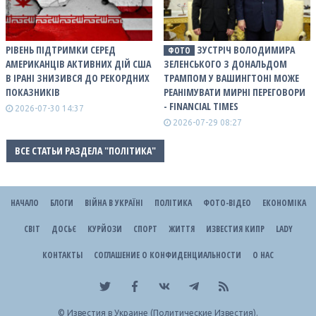
РІВЕНЬ ПІДТРИМКИ СЕРЕД
ЗУСТРІЧ ВОЛОДИМИРА
ФОТО
АМЕРИКАНЦІВ АКТИВНИХ ДІЙ США
ЗЕЛЕНСЬКОГО З ДОНАЛЬДОМ
В ІРАНІ ЗНИЗИВСЯ ДО РЕКОРДНИХ
ТРАМПОМ У ВАШИНГТОНІ МОЖЕ
ПОКАЗНИКІВ
РЕАНІМУВАТИ МИРНІ ПЕРЕГОВОРИ
- FINANCIAL TIMES
2026-07-30 14:37
2026-07-29 08:27
ВСЕ СТАТЬИ РАЗДЕЛА "ПОЛІТИКА"
НАЧАЛО
БЛОГИ
ВІЙНА В УКРАЇНІ
ПОЛІТИКА
ФОТО-ВІДЕО
ЕКОНОМІКА
СВІТ
ДОСЬЄ
КУРЙОЗИ
СПОРТ
ЖИТТЯ
ИЗВЕСТИЯ КИПР
LADY
КОНТАКТЫ
СОГЛАШЕНИЕ О КОНФИДЕНЦИАЛЬНОСТИ
О НАС
©
Известия в Украине (Политические Известия).