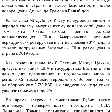
обеспокоенности союзников США в Европе по поводу
обязательств страны в сфере безопасности после
возвращения Дональда Трампа в Белый дом.
Ранее глава МИД Литвы Кястутис Будрис заявил, что
передал своему американскому коллеге сообщение о
том, что Литва готова принять больше
военнослужащих США. Американские военные
периодически ротируются в Литве с весны 2014 года, а
тяжело вооруженные батальоны США размещены в
стране с 2019 года.
Как отметил глава МИД Эстонии Маргус Цахкна,
присутствие войск США в государствах Балтии очень
важно для сдерживания и поддержания мира в
регионе. Он также акцентировал, что Эстония тратит
на оборону уже 3,7% ВВП, а с следующего года хочет
увеличить расходы до 5%.
Во время встречи с министрами Рубио также
подчеркнул приверженность президента США
Дональда Трампа достижению справедливого и