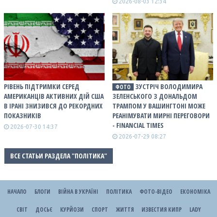
2026-08-03 12:34
РІВЕНЬ ПІДТРИМКИ СЕРЕД
ЗУСТРІЧ ВОЛОДИМИРА
ФОТО
АМЕРИКАНЦІВ АКТИВНИХ ДІЙ США
ЗЕЛЕНСЬКОГО З ДОНАЛЬДОМ
В ІРАНІ ЗНИЗИВСЯ ДО РЕКОРДНИХ
ТРАМПОМ У ВАШИНГТОНІ МОЖЕ
ПОКАЗНИКІВ
РЕАНІМУВАТИ МИРНІ ПЕРЕГОВОРИ
- FINANCIAL TIMES
2026-07-30 14:37
2026-07-29 08:27
ВСЕ СТАТЬИ РАЗДЕЛА "ПОЛІТИКА"
НАЧАЛО
БЛОГИ
ВІЙНА В УКРАЇНІ
ПОЛІТИКА
ФОТО-ВІДЕО
ЕКОНОМІКА
СВІТ
ДОСЬЄ
КУРЙОЗИ
СПОРТ
ЖИТТЯ
ИЗВЕСТИЯ КИПР
LADY