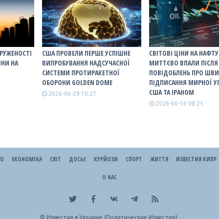
ПРУЖЕНОСТІ
США ПРОВЕЛИ ПЕРШЕ УСПІШНЕ
СВІТОВІ ЦІНИ НА НАФТУ
ІНИ НА
ВИПРОБУВАННЯ НАДСУЧАСНОЇ
МИТТЄВО ВПАЛИ ПІСЛЯ
И
СИСТЕМИ ПРОТИРАКЕТНОЇ
ПОВІДОБЛЕНЬ ПРО ШВ
ОБОРОНИ GOLDEN DOME
ПІДПИСАННЯ МИРНОЇ У
США ТА ІРАНОМ
2026-06-29 10:27
2026-06-16 08:25
ЕО
ЕКОНОМІКА
СВІТ
ДОСЬЄ
КУРЙОЗИ
СПОРТ
ЖИТТЯ
ИЗВЕСТИЯ КИПР
О НАС
©
Известия в Украине (Политические Известия).