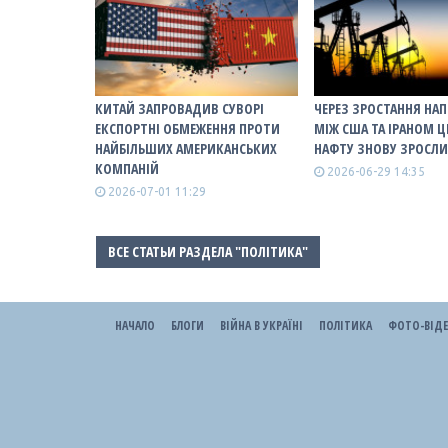
КИТАЙ ЗАПРОВАДИВ СУВОРІ
ЧЕРЕЗ ЗРОСТАННЯ НА
ЕКСПОРТНІ ОБМЕЖЕННЯ ПРОТИ
МІЖ США ТА ІРАНОМ Ц
НАЙБІЛЬШИХ АМЕРИКАНСЬКИХ
НАФТУ ЗНОВУ ЗРОСЛ
КОМПАНІЙ
2026-06-29 14:35
2026-07-01 11:29
ВСЕ СТАТЬИ РАЗДЕЛА "ПОЛІТИКА"
НАЧАЛО
БЛОГИ
ВІЙНА В УКРАЇНІ
ПОЛІТИКА
ФОТО-ВІД