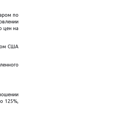
саром по
овлении
о цен на
том США
ленного
ношении
до 125%,