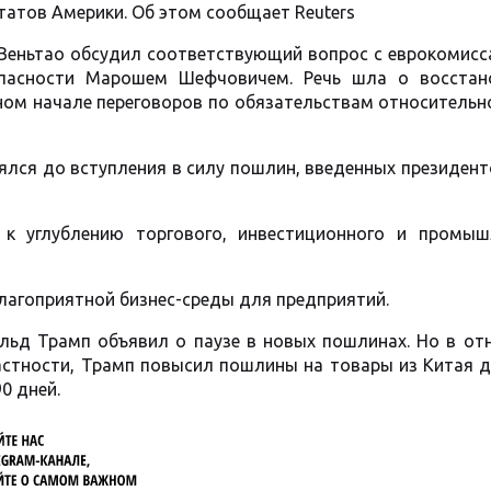
атов Америки. Об этом сообщает Reuters
 Веньтао обсудил соответствующий вопрос с еврокомис
опасности Марошем Шефчовичем. Речь шла о восстан
ном начале переговоров по обязательствам относительн
ялся до вступления в силу пошлин, введенных президен
 к углублению торгового, инвестиционного и промыш
лагоприятной бизнес-среды для предприятий.
льд Трамп объявил о паузе в новых пошлинах. Но в от
частности, Трамп повысил пошлины на товары из Китая 
0 дней.