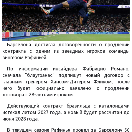
Барселона достигла договоренности о продлении
контракта с одним из звездных игроков команды
вингером Рафиньей.
По информации инсайдера Фабрицио Романо,
сначала "блаугранас" подпишут новый договор с
главным тренером Хансом-Дитером Фликом, после
чего будет официально заявлено о продлении
договора с 28-летним игроком.
Действующий контракт бразильца с каталонцами
истекал летом 2027 года, а новый будет рассчитан до
июня 2028 года.
В текущем сезоне Рафинья провел за Барселону 56