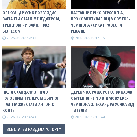
ОЛЕКСАНДР УСИК РОЗГЛЯДАЄ
НАСТАВНИК РІКО ВЕРХОВЕНА,
ВАРІАНТИ СТАТИ МЕНЕДЖЕРОМ,
ПРОКОМЕНТУВАВ ВІДМОВУ ЕКС-
ТРЕНЕРОМ ЧИ ЗАЙНЯТИСЯ
ЧЕМПІОНА УСИКА ПРОВЕСТИ
БІЗНЕСОМ
РЕВАНШ
2026-08-07 14:32
2026-07-29 14:36
ПІСЛЯ СКАНДАЛУ З ПІРЛО
ДЕРЕК ЧІСОРА ЖОРСТКО ВИКАЗАВ
ГОЛОВНИМ ТРЕНЕРОМ ЗБІРНОЇ
ОБУРЕННЯ ЧЕРЕЗ ВІДМОВУ ЕКС-
ІТАЛІЇ МОЖЕ СТАТИ АНТОНІО
ЧЕМПІОНА ОЛЕКСАНДРА УСИКА ВІД
КОНТЕ
ТИТУЛІВ
2026-07-28 16:43
2026-07-22 16:44
ВСЕ СТАТЬИ РАЗДЕЛА "СПОРТ"