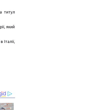
а титул
ії, який
 Італії,