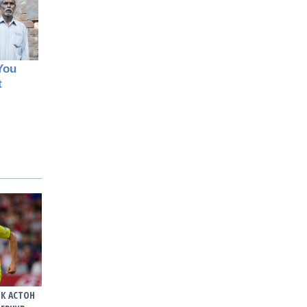
К АСТОН