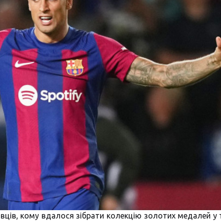
авців, кому вдалося зібрати колекцію золотих медалей у