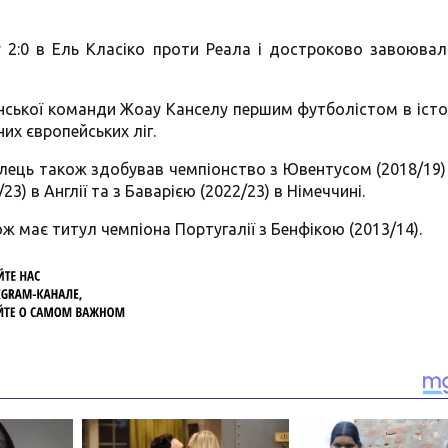
 2:0 в Ель Класіко проти Реала і достроково завоювал
ської команди Жоау Канселу першим футболістом в істор
них європейських ліг.
лець також здобував чемпіонство з Ювентусом (2018/19) в
23) в Англії та з Баварією (2022/23) в Німеччині.
ж має титул чемпіона Португалії з Бенфікою (2013/14).