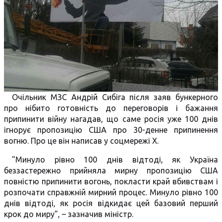
Очільник МЗС Андрій Сибіга після заяв бункерного
про нібито готовність до переговорів і бажання
припинити війну нагадав, що саме росія уже 100 днів
ігнорує пропозицію США про 30-денне припинення
вогню. Про це він написав у соцмережі Х.
"Минуло рівно 100 днів відтоді, як Україна
беззастережно прийняла мирну пропозицію США
повністю припинити вогонь, покласти край вбивствам і
розпочати справжній мирний процес. Минуло рівно 100
днів відтоді, як росія відкидає цей базовий перший
крок до миру", – зазначив міністр.