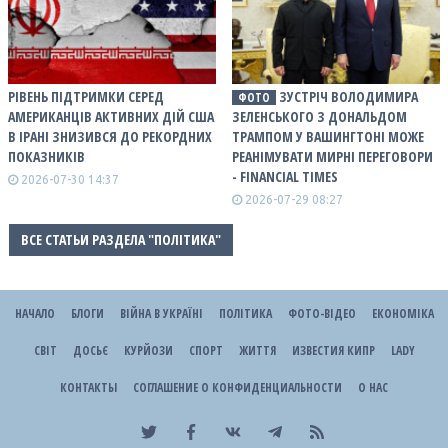
РІВЕНЬ ПІДТРИМКИ СЕРЕД
ЗУСТРІЧ ВОЛОДИМИРА
ФОТО
АМЕРИКАНЦІВ АКТИВНИХ ДІЙ США
ЗЕЛЕНСЬКОГО З ДОНАЛЬДОМ
В ІРАНІ ЗНИЗИВСЯ ДО РЕКОРДНИХ
ТРАМПОМ У ВАШИНГТОНІ МОЖЕ
ПОКАЗНИКІВ
РЕАНІМУВАТИ МИРНІ ПЕРЕГОВОРИ
- FINANCIAL TIMES
2026-07-30 14:37
2026-07-29 08:27
ВСЕ СТАТЬИ РАЗДЕЛА "ПОЛІТИКА"
НАЧАЛО
БЛОГИ
ВІЙНА В УКРАЇНІ
ПОЛІТИКА
ФОТО-ВІДЕО
ЕКОНОМІКА
СВІТ
ДОСЬЄ
КУРЙОЗИ
СПОРТ
ЖИТТЯ
ИЗВЕСТИЯ КИПР
LADY
КОНТАКТЫ
СОГЛАШЕНИЕ О КОНФИДЕНЦИАЛЬНОСТИ
О НАС