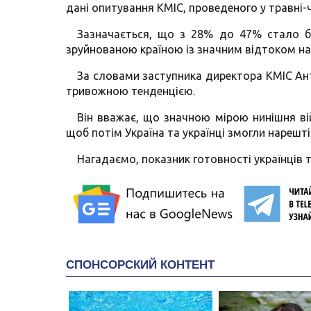
дані опитування КМІС, проведеного у травні-ч
Зазначається, що з 28% до 47% стало бі
зруйнованою країною із значним відтоком на
За словами заступника директора КМІС Ант
тривожною тенденцією.
Він вважає, що значною мірою нинішня вій
щоб потім Україна та українці змогли нарешт
Нагадаємо, показник готовності українців те