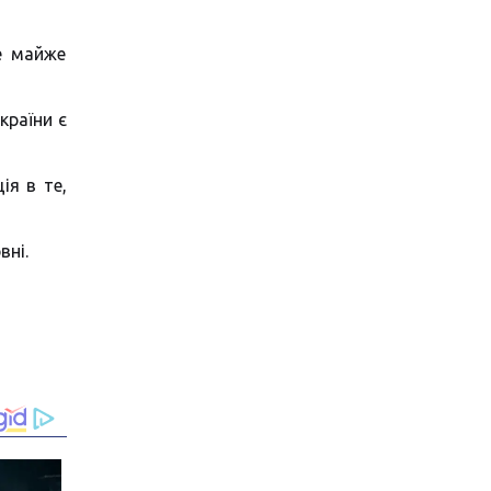
е майже
країни є
ія в те,
вні.