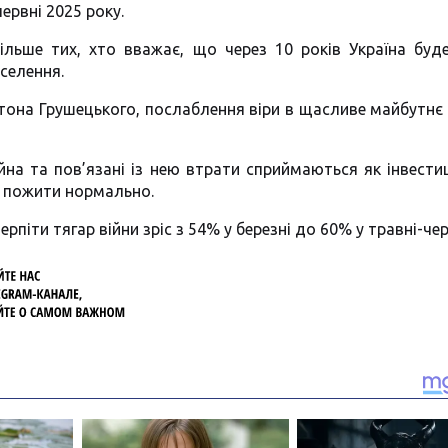
ервні 2025 року.
льше тих, хто вважає, що через 10 років Україна буд
селення.
она Грушецького, послаблення віри в щасливе майбутнє 
на та пов’язані із нею втрати сприймаються як інвестиц
і пожити нормально.
рпіти тягар війни зріс з 54% у березні до 60% у травні-чер