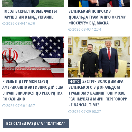
ПОСОЛ ВСКРЫЛ НОВЫЕ ФАКТЫ
ЗЕЛЕНСЬКИЙ ПОПРОСИВ
НАРУШЕНИЙ В МИД УКРАИНЫ
ДОНАЛЬДА ТРАМПА ПРО ОКРЕМУ
«ПОСЛУГУ» ВІД МАСКА
2026-08-04 16:30
2026-08-03 12:34
РІВЕНЬ ПІДТРИМКИ СЕРЕД
ЗУСТРІЧ ВОЛОДИМИРА
ФОТО
АМЕРИКАНЦІВ АКТИВНИХ ДІЙ США
ЗЕЛЕНСЬКОГО З ДОНАЛЬДОМ
В ІРАНІ ЗНИЗИВСЯ ДО РЕКОРДНИХ
ТРАМПОМ У ВАШИНГТОНІ МОЖЕ
ПОКАЗНИКІВ
РЕАНІМУВАТИ МИРНІ ПЕРЕГОВОРИ
- FINANCIAL TIMES
2026-07-30 14:37
2026-07-29 08:27
ВСЕ СТАТЬИ РАЗДЕЛА "ПОЛІТИКА"