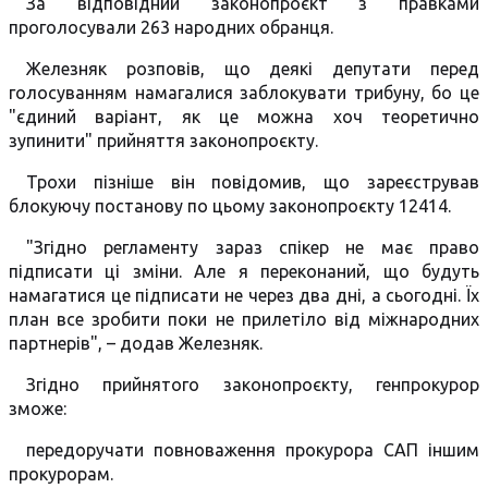
За відповідний законопроєкт з правками
проголосували 263 народних обранця.
Железняк розповів, що деякі депутати перед
голосуванням намагалися заблокувати трибуну, бо це
"єдиний варіант, як це можна хоч теоретично
зупинити" прийняття законопроєкту.
Трохи пізніше він повідомив, що зареєстрував
блокуючу постанову по цьому законопроєкту 12414.
"Згідно регламенту зараз спікер не має право
підписати ці зміни. Але я переконаний, що будуть
намагатися це підписати не через два дні, а сьогодні. Їх
план все зробити поки не прилетіло від міжнародних
партнерів", – додав Железняк.
Згідно прийнятого законопроєкту, генпрокурор
зможе:
передоручати повноваження прокурора САП іншим
прокурорам.