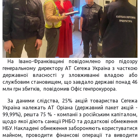
На Івано-Франківщині повідомлено про підозру
генеральному директору АТ Сегежа Україна з часткою
державної власності у зловживанні владою або
службовим становищем, що завдало державі понад 46
млн грн збитків, повідомив Офіс генпрокурора.
За даними слідства, 25% акцій товариства Сегежа
Україна належать АТ Оріана (державний пакет акцій -
99,99%), решта 75 % - компанії з російським капіталом,
щодо якої діють санкції РНБО та додаткові обмеження
НБУ. Накладені обмеження забороняють користуватися
майном, проводити фінансові операції та виводити