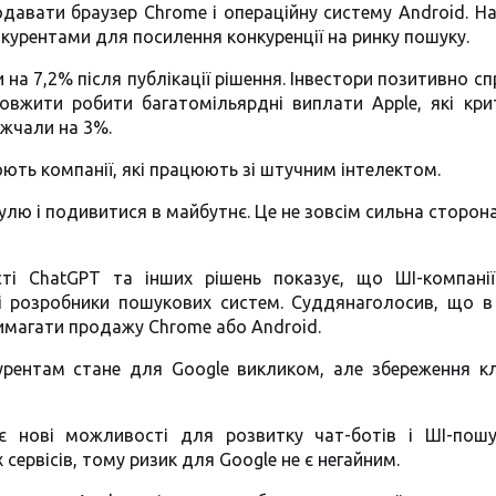
давати браузер Chrome і операційну систему Android. Н
нкурентами для посилення конкуренції на ринку пошуку.
и на 7,2% після публікації рішення. Інвестори позитивно с
овжити робити багатомільярдні виплати Apple, які кри
ожчали на 3%.
ють компанії, які працюють зі штучним інтелектом.
улю і подивитися в майбутнє. Це не зовсім сильна сторона
ті ChatGPT та інших рішень показує, що ШІ-компанії
ні розробники пошукових систем. Суддянаголосив, що в
вимагати продажу Chrome або Android.
урентам стане для Google викликом, але збереження к
є нові можливості для розвитку чат-ботів і ШІ-пошук
ервісів, тому ризик для Google не є негайним.