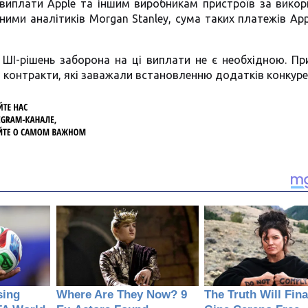
иплати Apple та іншим виробникам пристроїв за викор
ими аналітиків Morgan Stanley, сума таких платежів App
ШІ-рішень заборона на ці виплати не є необхідною. П
 контракти, які заважали встановленню додатків конкуре