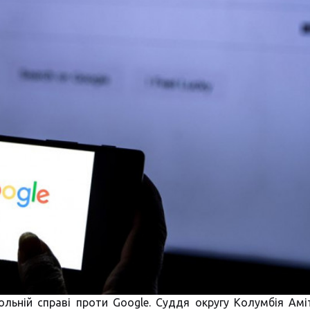
льній справі проти Google. Суддя округу Колумбія Амі