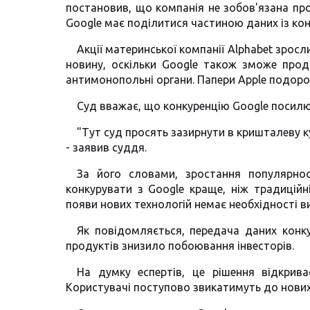
постановив, що компанія не зобов'язана про
Google має поділитися частиною даних із ко
Акції материнської компанії Alphabet зросл
новину, оскільки Google також зможе прод
антимонопольні органи. Папери Apple подор
Суд вважає, що конкуренцію Google посилю
"Тут суд просять зазирнути в кришталеву к
- заявив суддя.
За його словами, зростання популярнос
конкурувати з Google краще, ніж традицій
появи нових технологій немає необхідності 
Як повідомляється, передача даних конк
продуктів знизило побоювання інвесторів.
На думку еспертів, це рішення відкрива
Користувачі поступово звикатимуть до нових с