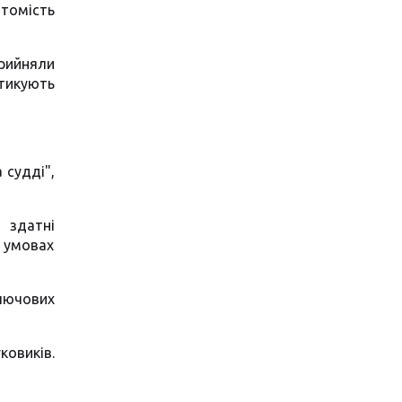
атомість
прийняли
тикують
 судді",
 здатні
 умовах
лючових
овиків.