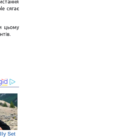
истання
le сягає
ри цьому
нтів.