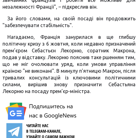
звичайних французів і робити все можливе для
незалежності Франції", – підкреслив він.
За його словами, на своїй посаді він продовжить
"забезпечувати стабільність".
Нагадаємо, Франція занурилася в ще глибшу
політичну кризу з 6 жовтня, коли недавно призначений
прем’єром Себастьєн Лекорню, соратник Макрона,
подав у відставку. Лекорню пояснив таке ршенням тим,
що не міг очолювати уряд, коли умови управління
країною "не виконані". В минулу п'ятницю Макрон, після
тривалих консультацій із ключовими політичними
силами, вирішив знову призначити Себастьяна
Лекорню на посаду прем’єр-міністра.