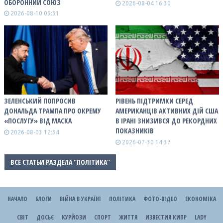
ОБОРОННИЙ СОЮЗ
2026-08-04 16:30
2026-08-10 09:31
ЗЕЛЕНСЬКИЙ ПОПРОСИВ
РІВЕНЬ ПІДТРИМКИ СЕРЕД
ДОНАЛЬДА ТРАМПА ПРО ОКРЕМУ
АМЕРИКАНЦІВ АКТИВНИХ ДІЙ США
«ПОСЛУГУ» ВІД МАСКА
В ІРАНІ ЗНИЗИВСЯ ДО РЕКОРДНИХ
ПОКАЗНИКІВ
2026-08-03 12:34
2026-07-30 14:37
ВСЕ СТАТЬИ РАЗДЕЛА "ПОЛІТИКА"
НАЧАЛО
БЛОГИ
ВІЙНА В УКРАЇНІ
ПОЛІТИКА
ФОТО-ВІДЕО
ЕКОНОМІКА
СВІТ
ДОСЬЄ
КУРЙОЗИ
СПОРТ
ЖИТТЯ
ИЗВЕСТИЯ КИПР
LADY