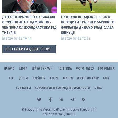
ДЕРЕК ЧІСОРА ЖОРСТКО ВИКАЗАВ
ГРЕЦЬКИЙ ЛЕВАДІАКОС НЕ ЗМІГ
ОБУРЕННЯ ЧЕРЕЗ ВІДМОВУ ЕКС-
ПОГОДИТИ ТРАНСФЕР 24-РІЧНОГО
ЧЕМПІОНА ОЛЕКСАНДРА УСИКА ВІД
ФОРВАРДА ДИНАМО ВЛАДІСЛАВА
ТИТУЛІВ
БЛЕНУЦЕ
2026-07-22 16:44
2026-07-22 12:32
ВСЕ СТАТЬИ РАЗДЕЛА "СПОРТ"
НАЧАЛО
БЛОГИ
ВІЙНА В УКРАЇНІ
ПОЛІТИКА
ФОТО-ВІДЕО
ЕКОНОМІКА
СВІТ
ДОСЬЄ
КУРЙОЗИ
СПОРТ
ЖИТТЯ
ИЗВЕСТИЯ КИПР
LADY
КОНТАКТЫ
СОГЛАШЕНИЕ О КОНФИДЕНЦИАЛЬНОСТИ
О НАС
©
Известия в Украине (Политические Известия).
Все права защищены.