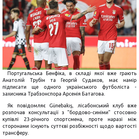
Португальська Бенфіка, в складі якої вже грають
Анатолій Трубін та Георгій Судаков, має намір
підписати ще одного українського футболіста -
захисника Трабзонспора Арсенія Батагова.
Як повідомляє Günebakış, лісабонський клуб вже
розпочав консультації з "бордово-синіми" стосовно
купівлі 23-річного спортсмена, проте наразі між
сторонами існують суттєві розбіжності щодо вартості
трансферу.