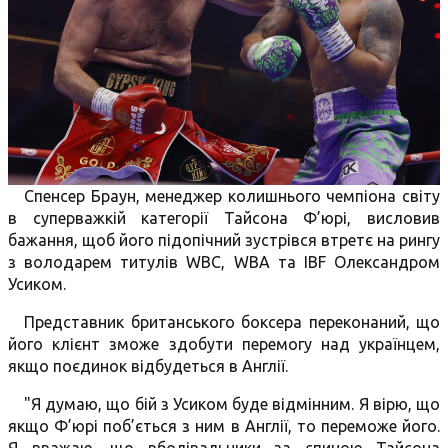
Спенсер Браун, менеджер колишнього чемпіона світу
в суперважкій категорії Тайсона Ф’юрі, висловив
бажання, щоб його підопічний зустрівся втретє на рингу
з володарем титулів WBC, WBA та IBF Олександром
Усиком.
Представник британського боксера переконаний, що
його клієнт зможе здобути перемогу над українцем,
якщо поєдинок відбудеться в Англії.
"Я думаю, що бій з Усиком буде відмінним. Я вірю, що
якщо Ф’юрі поб’ється з ним в Англії, то переможе його.