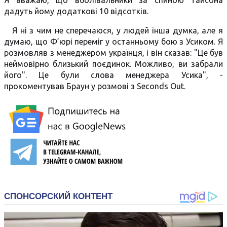
Я вважаю, що вболівальники за спиною Тайсона
дадуть йому додаткові 10 відсотків.
Я ні з чим не сперечаюся, у людей інша думка, але я
думаю, що Ф’юрі переміг у останньому бою з Усиком. Я
розмовляв з менеджером українця, і він сказав: "Це був
неймовірно близький поєдинок. Можливо, ви забрали
його". Це були слова менеджера Усика", -
прокоментував Браун у розмові з Seconds Out.