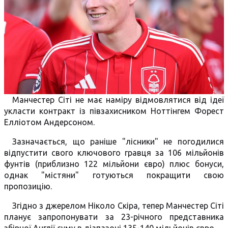
Манчестер Сіті не має наміру відмовлятися від ідеї
укласти контракт із півзахисником Ноттінгем Форест
Елліотом Андерсоном.
Зазначається, що раніше "лісники" не погодилися
відпустити свого ключового гравця за 106 мільйонів
фунтів (приблизно 122 мільйони євро) плюс бонуси,
однак "містяни" готуються покращити свою
пропозицію.
Згідно з джерелом Ніколо Скіра, тепер Манчестер Сіті
планує запропонувати за 23-річного представника