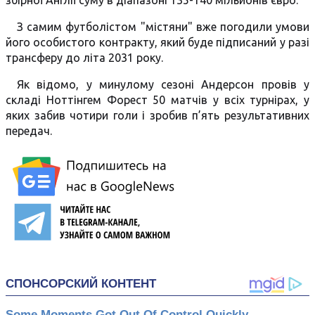
збірної Англії суму в діапазоні 135-140 мільйонів євро.
З самим футболістом "містяни" вже погодили умови
його особистого контракту, який буде підписаний у разі
трансферу до літа 2031 року.
Як відомо, у минулому сезоні Андерсон провів у
складі Ноттінгем Форест 50 матчів у всіх турнірах, у
яких забив чотири голи і зробив п’ять результативних
передач.