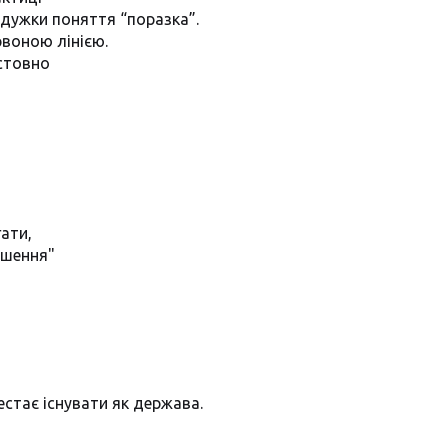
а дужки поняття “поразка”.
рвоною лінією.
стовно
ати,
ішення"
стає існувати як держава.