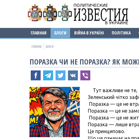
ГЛАВНАЯ
БЛОГИ
ВІЙНА В УКРАЇНІ
ПОЛІТИКА
ГЛАВНАЯ
БЛОГИ
ПОРАЗКА ЧИ НЕ ПОРАЗКА? ЯК МОЖ
Тут важливе не те, 
Зеленський чітко заф
Поразка — це не втр
Поразка — це не зам
Поразка — це не жит
Поразка — лише втра
Це принципово.
Що це означає на пр