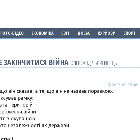
ФОТО-ВІДЕО
ЕКОНОМІКА
СВІТ
ДОСЬЄ
КУРЙОЗИ
СПОРТ
Е ЗАКІНЧИТИСЯ ВІЙНА
ОЛЕКСАНДР БРИГИНЕЦЬ
2026-02-05 08:
що він сказав, а те, що він не назвав поразкою.
іксував рамку:
ата територій
ороження війни
тя з окупацією
та незалежності як держави
актиці