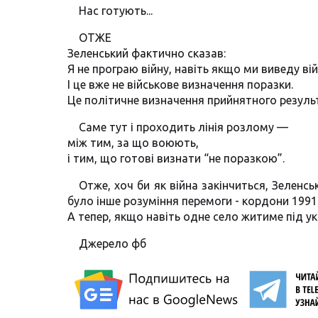
Нас готують...
ОТЖЕ
Зеленський фактично сказав:
Я не програю війну, навіть якщо ми виведу вій
І це вже не військове визначення поразки.
Це політичне визначення прийнятного резуль
Саме тут і проходить лінія розлому —
між тим, за що воюють,
і тим, що готові визнати “не поразкою”.
Отже, хоч би як війна закінчиться, Зеленс
було інше розуміння перемоги - кордони 1991
А тепер, якщо навіть одне село житиме під у
Джерело фб