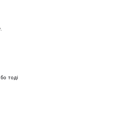
.
 бо тоді