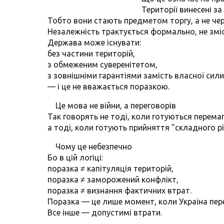
Території винесені з
Тобто вони стають предметом торгу, а не че
Незалежність трактується формально, не змі
Держава може існувати:
без частини територій,
з обмеженим суверенітетом,
з зовнішніми гарантіями замість власної сили
— і це не вважається поразкою.
Це мова не війни, а переговорів
Так говорять не тоді, коли готуються перемаг
а тоді, коли готують прийняття "складного р
Чому це небезпечно
Бо в цій логіці:
поразка ≠ капітуляція територій,
поразка ≠ заморожений конфлікт,
поразка ≠ визнання фактичних втрат.
Поразка — це лише момент, коли Україна пере
Все інше — допустимі втрати.