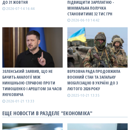
ДО 31 ЖОВТНЯ
ПІДВИЩИТИ ЗАРПЛАТНЮ -
МІНІМАЛЬНА ПОЛУЧКА
2026-07-14 16:44
СТАНОВИТИМЕ 32 ТИС ГРН
2026-06-10 14:42
ЗЕЛЕНСЬКИЙ ЗАЯВИВ, ЩО НЕ
ВЕРХОВНА РАДА ПРОДОВЖИЛА
БАЧИТЬ АНАЛОГІЇ МІЖ
ВОЄННИЙ СТАН ТА ЗАГАЛЬНУ
НИНІШНЬОЮ СПРАВОЮ ПРОТИ
МОБІЛІЗАЦІЮ В УКРАЇНІ ДО 3
ТИМОШЕНКО І АРЕШТОМ ЗА ЧАСІВ
ЛЮТОГО 2026 РОКУ
ЯНУКОВИЧА
2025-10-21 13:35
2026-01-21 13:33
ЕЩЕ НОВОСТИ В РАЗДЕЛЕ "ЕКОНОМІКА"