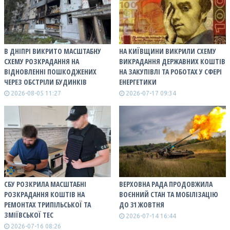
В ДНІПРІ ВИКРИТО МАСШТАБНУ
НА КИЇВЩИНИ ВИКРИЛИ СХЕМУ
СХЕМУ РОЗКРАДАННЯ НА
ВИКРАДАННЯ ДЕРЖАВНИХ КОШТІВ
ВІДНОВЛЕННІ ПОШКОДЖЕНИХ
НА ЗАКУПІВЛІ ТА РОБОТАХ У СФЕРІ
ЧЕРЕЗ ОБСТРІЛИ БУДИНКІВ
ЕНЕРГЕТИКИ
2026-08-05 11:27
2026-07-17 09:34
СБУ РОЗКРИЛА МАСШТАБНІ
ВЕРХОВНА РАДА ПРОДОВЖИЛА
РОЗКРАДАННЯ КОШТІВ НА
ВОЄННИЙ СТАН ТА МОБІЛІЗАЦІЮ
РЕМОНТАХ ТРИПІЛЬСЬКОЇ ТА
ДО 31 ЖОВТНЯ
ЗМІЇВСЬКОЇ ТЕС
2026-07-14 16:44
2026-07-16 08:26