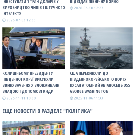
ІНВЕСТУВАТИ 1 ТРЛН ДОЛАРІВ У
ВІДВІДАВ ПІВНІЧНУ КОРЕЮ
ВИРОБНИЦТВО ЧИПІВ І ШТУЧНОГО
2026-06-10 12:27
ІНТЕЛЕКТУ
2026-07-03 12:33
КОЛИШНЬОМУ ПРЕЗИДЕНТУ
США ПЕРЕКИНУЛИ ДО
ПІВДЕННОЇ КОРЕЇ ВИСУНУЛИ
ПІВДЕННОКОРЕЙСЬКОГО ПОРТУ
ЗВИНУВАЧЕННЯ У ЗЛОВЖИВАННІ
ПУСАН АТОМНИЙ АВІАНОСЕЦЬ USS
ВЛАДОЮ І ДОПОМОЗІ КНДР
GEORGE WASHINGTON
2025-11-11 10:30
2025-11-06 11:33
ЕЩЕ НОВОСТИ В РАЗДЕЛЕ "ПОЛІТИКА"