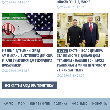
«ПОСЛУГУ» ВІД МАСКА
2026-08-04 16:30
2026-08-03 12:34
РІВЕНЬ ПІДТРИМКИ СЕРЕД
ЗУСТРІЧ ВОЛОДИМИРА
ФОТО
АМЕРИКАНЦІВ АКТИВНИХ ДІЙ США
ЗЕЛЕНСЬКОГО З ДОНАЛЬДОМ
В ІРАНІ ЗНИЗИВСЯ ДО РЕКОРДНИХ
ТРАМПОМ У ВАШИНГТОНІ МОЖЕ
ПОКАЗНИКІВ
РЕАНІМУВАТИ МИРНІ ПЕРЕГОВОРИ
- FINANCIAL TIMES
2026-07-30 14:37
2026-07-29 08:27
ВСЕ СТАТЬИ РАЗДЕЛА "ПОЛІТИКА"
НАЧАЛО
БЛОГИ
ВІЙНА В УКРАЇНІ
ПОЛІТИКА
ФОТО-ВІДЕО
ЕКОНОМІКА