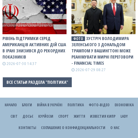
РІВЕНЬ ПІДТРИМКИ СЕРЕД
ЗУСТРІЧ ВОЛОДИМИРА
ФОТО
АМЕРИКАНЦІВ АКТИВНИХ ДІЙ США
ЗЕЛЕНСЬКОГО З ДОНАЛЬДОМ
В ІРАНІ ЗНИЗИВСЯ ДО РЕКОРДНИХ
ТРАМПОМ У ВАШИНГТОНІ МОЖЕ
ПОКАЗНИКІВ
РЕАНІМУВАТИ МИРНІ ПЕРЕГОВОРИ
- FINANCIAL TIMES
2026-07-30 14:37
2026-07-29 08:27
ВСЕ СТАТЬИ РАЗДЕЛА "ПОЛІТИКА"
НАЧАЛО
БЛОГИ
ВІЙНА В УКРАЇНІ
ПОЛІТИКА
ФОТО-ВІДЕО
ЕКОНОМІКА
СВІТ
ДОСЬЄ
КУРЙОЗИ
СПОРТ
ЖИТТЯ
ИЗВЕСТИЯ КИПР
LADY
КОНТАКТЫ
СОГЛАШЕНИЕ О КОНФИДЕНЦИАЛЬНОСТИ
О НАС