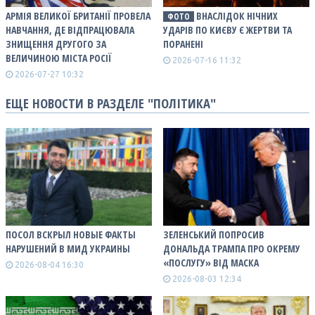
АРМІЯ ВЕЛИКОЇ БРИТАНІЇ ПРОВЕЛА
ВНАСЛІДОК НІЧНИХ
ФОТО
НАВЧАННЯ, ДЕ ВІДПРАЦЮВАЛА
УДАРІВ ПО КИЄВУ Є ЖЕРТВИ ТА
ЗНИЩЕННЯ ДРУГОГО ЗА
ПОРАНЕНІ
ВЕЛИЧИНОЮ МІСТА РОСІЇ
2026-07-16 11:32
2026-07-27 10:32
ЕЩЕ НОВОСТИ В РАЗДЕЛЕ "ПОЛІТИКА"
ПОСОЛ ВСКРЫЛ НОВЫЕ ФАКТЫ
ЗЕЛЕНСЬКИЙ ПОПРОСИВ
НАРУШЕНИЙ В МИД УКРАИНЫ
ДОНАЛЬДА ТРАМПА ПРО ОКРЕМУ
«ПОСЛУГУ» ВІД МАСКА
2026-08-04 16:30
2026-08-03 12:34