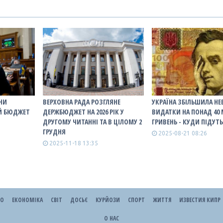
ЇНИ
ВЕРХОВНА РАДА РОЗГЛЯНЕ
УКРАЇНА ЗБІЛЬШИЛА НЕ
Й БЮДЖЕТ
ДЕРЖБЮДЖЕТ НА 2026 РІК У
ВИДАТКИ НА ПОНАД 40
ДРУГОМУ ЧИТАННІ ТА В ЦІЛОМУ 2
ГРИВЕНЬ - КУДИ ПІДУТ
И
ГРУДНЯ
2025-08-21 08:26
2025-11-18 13:35
ЕО
ЕКОНОМІКА
СВІТ
ДОСЬЄ
КУРЙОЗИ
СПОРТ
ЖИТТЯ
ИЗВЕСТИЯ КИПР
О НАС