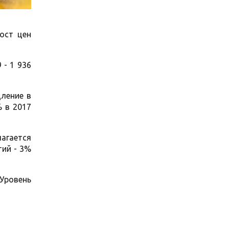
ост цен
 - 1 936
дление в
% в 2017
лагается
тий - 3%
 Уровень