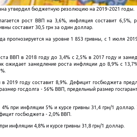
ана утвердил бюджетную резолюцию на 2019-2021 годы.
лагается рост ВВП на 3,6%, инфляция составит 6,5%, р
ивны составит 30,5 грн за один доллар.
 прогнозируется на уровне 1 853 гривны, с 1 июля 2019
ста ВВП в 2018 году до 3,4% с 2,5% в 2017 году и заме
банк ожидает замедление роста инфляции до 8,9% с 13,7
5%.
 в 2019 году составит 8,9%. Дефицит госбюджета пред
размер госдолга - 56% ВВП, предельный размер госгаран
 4% при инфляции 5% и курсе гривны 31,4 грн/1 доллар.
фицит госбюджета - 2,0% ВВП.
при инфляции 4,8% и курсе гривны 31,8 грн/1 доллар.