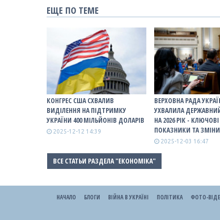
ЕЩЕ ПО ТЕМЕ
КОНГРЕС США СХВАЛИВ
ВЕРХОВНА РАДА УКРА
ВИДІЛЕННЯ НА ПІДТРИМКУ
УХВАЛИЛА ДЕРЖАВНИ
УКРАЇНИ 400 МІЛЬЙОНІВ ДОЛАРІВ
НА 2026 РІК - КЛЮЧОВІ
ПОКАЗНИКИ ТА ЗМІН
2025-12-12 14:39
2025-12-03 16:47
ВСЕ СТАТЬИ РАЗДЕЛА "ЕКОНОМІКА"
НАЧАЛО
БЛОГИ
ВІЙНА В УКРАЇНІ
ПОЛІТИКА
ФОТО-ВІД