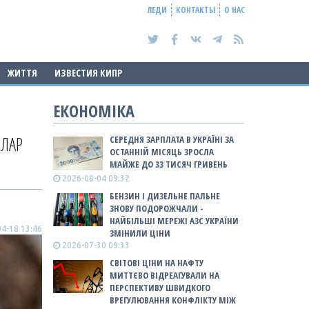
ЛЕДИ
КОНТАКТЫ
О НАС
ЖИТТЯ
ИЗВЕСТИЯ КИПР
ЕКОНОМІКА
ЛЛАР
СЕРЕДНЯ ЗАРПЛАТА В УКРАЇНІ ЗА
ОСТАННІЙ МІСЯЦЬ ЗРОСЛА
МАЙЖЕ ДО 33 ТИСЯЧ ГРИВЕНЬ
2026-08-04 09:32
БЕНЗИН І ДИЗЕЛЬНЕ ПАЛЬНЕ
ЗНОВУ ПОДОРОЖЧАЛИ -
НАЙБІЛЬШІ МЕРЕЖІ АЗС УКРАЇНИ
4-18 13:46
ЗМІНИЛИ ЦІНИ
2026-07-30 09:33
СВІТОВІ ЦІНИ НА НАФТУ
МИТТЄВО ВІДРЕАГУВАЛИ НА
ПЕРСПЕКТИВУ ШВИДКОГО
ВРЕГУЛЮВАННЯ КОНФЛІКТУ МІЖ