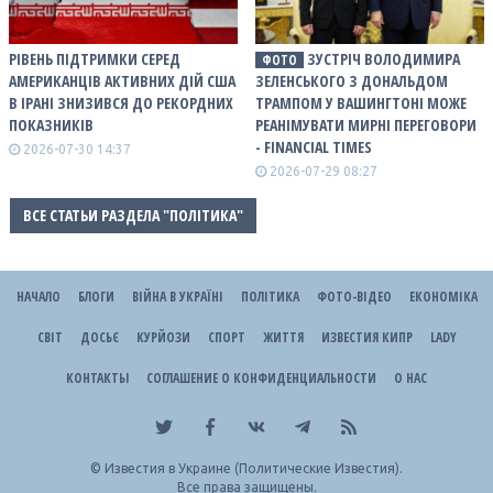
РІВЕНЬ ПІДТРИМКИ СЕРЕД
ЗУСТРІЧ ВОЛОДИМИРА
ФОТО
АМЕРИКАНЦІВ АКТИВНИХ ДІЙ США
ЗЕЛЕНСЬКОГО З ДОНАЛЬДОМ
В ІРАНІ ЗНИЗИВСЯ ДО РЕКОРДНИХ
ТРАМПОМ У ВАШИНГТОНІ МОЖЕ
ПОКАЗНИКІВ
РЕАНІМУВАТИ МИРНІ ПЕРЕГОВОРИ
- FINANCIAL TIMES
2026-07-30 14:37
2026-07-29 08:27
ВСЕ СТАТЬИ РАЗДЕЛА "ПОЛІТИКА"
НАЧАЛО
БЛОГИ
ВІЙНА В УКРАЇНІ
ПОЛІТИКА
ФОТО-ВІДЕО
ЕКОНОМІКА
СВІТ
ДОСЬЄ
КУРЙОЗИ
СПОРТ
ЖИТТЯ
ИЗВЕСТИЯ КИПР
LADY
КОНТАКТЫ
СОГЛАШЕНИЕ О КОНФИДЕНЦИАЛЬНОСТИ
О НАС
©
Известия в Украине (Политические Известия).
Все права защищены.