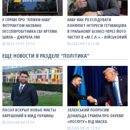
У СПРАВІ ПРО "ПЛІВКИ НАБУ"
НАБУ МАЄ РОЗСЛІДУВАТИ
ФІГУРАНТОМ НАЗВАНО
КОНФЛІКТ ІНТЕРЕСІВ ГЕТМАНЦЕВА
ЕКССПІВРОБІТНИКА СБУ АРТЕМА
В ГРАЛЬНОМУ БІЗНЕСІ ЧЕРЕЗ ЙОГО
ШИЛА – ДЖЕРЕЛА ЗМІ
ЧАСТКУ В «М.С.Л.» – ВІЙСЬКОВИЙ
2025-12-01 19:19
2025-09-14 13:48
ЕЩЕ НОВОСТИ В РАЗДЕЛЕ "ПОЛІТИКА"
ПОСОЛ ВСКРЫЛ НОВЫЕ ФАКТЫ
ЗЕЛЕНСЬКИЙ ПОПРОСИВ
НАРУШЕНИЙ В МИД УКРАИНЫ
ДОНАЛЬДА ТРАМПА ПРО ОКРЕМУ
«ПОСЛУГУ» ВІД МАСКА
2026-08-04 16:30
2026-08-03 12:34