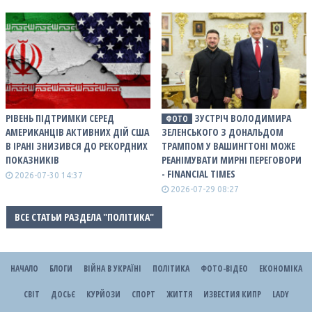
РІВЕНЬ ПІДТРИМКИ СЕРЕД
ЗУСТРІЧ ВОЛОДИМИРА
ФОТО
АМЕРИКАНЦІВ АКТИВНИХ ДІЙ США
ЗЕЛЕНСЬКОГО З ДОНАЛЬДОМ
В ІРАНІ ЗНИЗИВСЯ ДО РЕКОРДНИХ
ТРАМПОМ У ВАШИНГТОНІ МОЖЕ
ПОКАЗНИКІВ
РЕАНІМУВАТИ МИРНІ ПЕРЕГОВОРИ
- FINANCIAL TIMES
2026-07-30 14:37
2026-07-29 08:27
ВСЕ СТАТЬИ РАЗДЕЛА "ПОЛІТИКА"
НАЧАЛО
БЛОГИ
ВІЙНА В УКРАЇНІ
ПОЛІТИКА
ФОТО-ВІДЕО
ЕКОНОМІКА
СВІТ
ДОСЬЄ
КУРЙОЗИ
СПОРТ
ЖИТТЯ
ИЗВЕСТИЯ КИПР
LADY