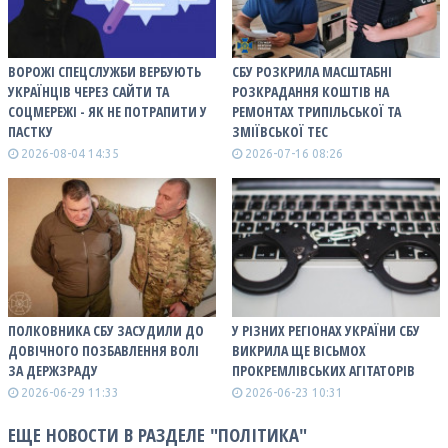
ВОРОЖІ СПЕЦСЛУЖБИ ВЕРБУЮТЬ
СБУ РОЗКРИЛА МАСШТАБНІ
УКРАЇНЦІВ ЧЕРЕЗ САЙТИ ТА
РОЗКРАДАННЯ КОШТІВ НА
СОЦМЕРЕЖІ - ЯК НЕ ПОТРАПИТИ У
РЕМОНТАХ ТРИПІЛЬСЬКОЇ ТА
ПАСТКУ
ЗМІЇВСЬКОЇ ТЕС
2026-08-04 14:35
2026-07-16 08:26
ПОЛКОВНИКА СБУ ЗАСУДИЛИ ДО
У РІЗНИХ РЕГІОНАХ УКРАЇНИ СБУ
ДОВІЧНОГО ПОЗБАВЛЕННЯ ВОЛІ
ВИКРИЛА ЩЕ ВІСЬМОХ
ЗА ДЕРЖЗРАДУ
ПРОКРЕМЛІВСЬКИХ АГІТАТОРІВ
2026-06-29 11:33
2026-06-23 10:31
ЕЩЕ НОВОСТИ В РАЗДЕЛЕ "ПОЛІТИКА"