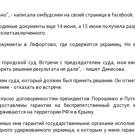
о", - написала омбудсмен на своей странице в Facebook.
ходимые документы еще 14 июня, а 15 июня получила ра
политзаключенного.
кументы в Лефортово, где содержится украинец. Но 
 городской суд. Встречи с председателем суда, мои еж
рить решение результата не дали", - пишет Денисова.
лем суда, который должен был принять решение. Он отме
ие - отказать во встрече.
гласно договоренностям президентов Порошенко и Пути
оставлены гарантии на беспрепятственный доступ 
рживаются на территории РФ и в Крыму.
нных мне гарантий государственными органами исполни
одного удерживаемого украинца, к которым у меня гара