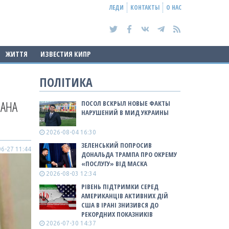
ЛЕДИ
КОНТАКТЫ
О НАС
ЖИТТЯ
ИЗВЕСТИЯ КИПР
ПОЛІТИКА
МАНА
ПОСОЛ ВСКРЫЛ НОВЫЕ ФАКТЫ
НАРУШЕНИЙ В МИД УКРАИНЫ
2026-08-04 16:30
ЗЕЛЕНСЬКИЙ ПОПРОСИВ
6-27 11:44
ДОНАЛЬДА ТРАМПА ПРО ОКРЕМУ
«ПОСЛУГУ» ВІД МАСКА
2026-08-03 12:34
РІВЕНЬ ПІДТРИМКИ СЕРЕД
АМЕРИКАНЦІВ АКТИВНИХ ДІЙ
США В ІРАНІ ЗНИЗИВСЯ ДО
РЕКОРДНИХ ПОКАЗНИКІВ
2026-07-30 14:37