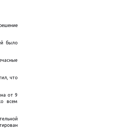
зрешение
ей было
ечасные
тил, что
на от 9
ко всем
тельной
нтирован