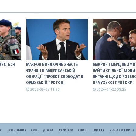
ТУЄТЬСЯ
МАКРОН ВИКЛЮЧИВ УЧАСТЬ
МАКРОН І МЕРЦ НЕ ЗМО
ФРАНЦІЇ В АМЕРИКАНСЬКІЙ
НАЙТИ СПІЛЬНОЇ МОВИ 
ОПЕРАЦІЇ "ПРОЄКТ СВОБОДА" В
ПИТАННІ ЩОДО РОЗБЛ
ОРМУЗЬКІЙ ПРОТОЦІ
ОРМУЗЬКОЇ ПРОТОКИ
2026-05-05 11:30
2026-04-22 08:25
ЕО
ЕКОНОМІКА
СВІТ
ДОСЬЄ
КУРЙОЗИ
СПОРТ
ЖИТТЯ
ИЗВЕСТИЯ КИПР