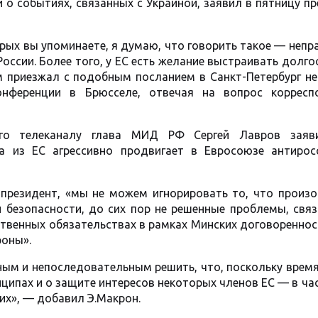
 о событиях, связанных с Украиной, заявил в пятницу п
орых вы упоминаете, я думаю, что говорить такое — непр
России. Более того, у ЕС есть желание выстраивать долг
ам приезжал с подобным посланием в Санкт-Петербург н
онференции в Брюсселе, отвечая на вопрос корресп
го телеканалу глава МИД РФ Сергей Лавров заяв
а из ЕС агрессивно продвигает в Евросоюзе антирос
 президент, «мы не можем игнорировать то, что произо
безопасности, до сих пор не решенные проблемы, связ
ственных обязательствах в рамках Минских договореннос
оны».
ым и непоследовательным решить, что, поскольку время
ципах и о защите интересов некоторых членов ЕС — в ча
гих», — добавил Э.Макрон.