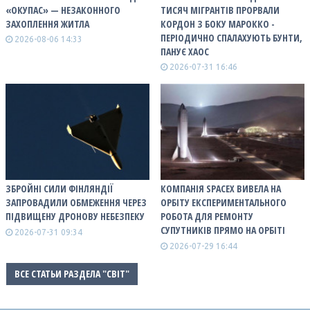
«ОКУПАС» — НЕЗАКОННОГО
ТИСЯЧ МІГРАНТІВ ПРОРВАЛИ
ЗАХОПЛЕННЯ ЖИТЛА
КОРДОН З БОКУ МАРОККО -
ПЕРІОДИЧНО СПАЛАХУЮТЬ БУНТИ,
2026-08-06 14:33
ПАНУЄ ХАОС
2026-07-31 16:46
ЗБРОЙНІ СИЛИ ФІНЛЯНДІЇ
КОМПАНІЯ SPACEX ВИВЕЛА НА
ЗАПРОВАДИЛИ ОБМЕЖЕННЯ ЧЕРЕЗ
ОРБІТУ ЕКСПЕРИМЕНТАЛЬНОГО
ПІДВИЩЕНУ ДРОНОВУ НЕБЕЗПЕКУ
РОБОТА ДЛЯ РЕМОНТУ
СУПУТНИКІВ ПРЯМО НА ОРБІТІ
2026-07-31 09:34
2026-07-29 16:44
ВСЕ СТАТЬИ РАЗДЕЛА "СВІТ"