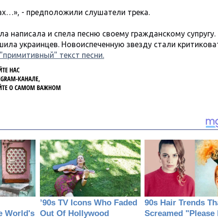
х…», - предположили слушатели трека.
а написала и спела песню своему гражданскому супругу.
ила украинцев. Новоиспеченную звезду стали критикова
"примитивный" текст песн
и.