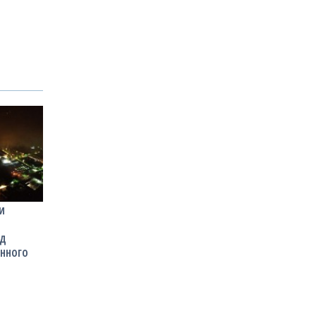
И
ОД
ННОГО