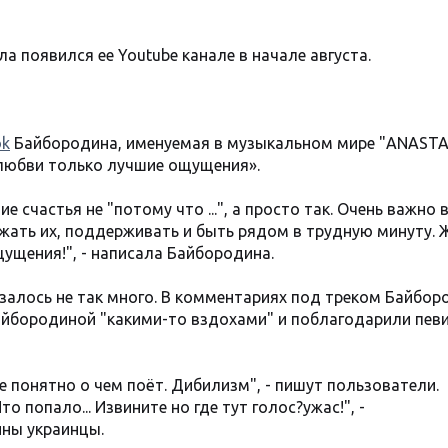
 появился ее Youtube канале в начале августа.
ok
Байбородина, именуемая в музыкальном мире "ANASTAS
любви только лучшие ощущения».
счастья не "потому что ...", а просто так. Очень важно 
жать их, поддерживать и быть рядом в трудную минуту. 
щения!", - написала Байбородина.
залось не так много. В комментариях под треком Байбо
айбородиной "какими-то вздохами" и поблагодарили певи
е понятно о чем поёт. Дибилизм", - пишут пользователи.
то попало... Извините но где тут голос?ужас!", -
ны украинцы.