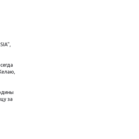
IA",
всегда
Желаю,
родины
цу за