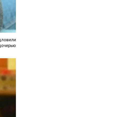
дловили
дочерью