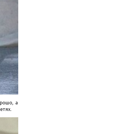
рошо, а
етях.