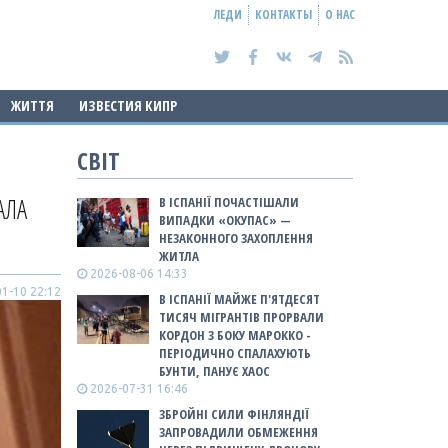
ЛЕДИ
КОНТАКТЫ
О НАС
ЖИТТЯ
ИЗВЕСТИЯ КИПР
СВІТ
АЛА
В ІСПАНІЇ ПОЧАСТІШАЛИ
ВИПАДКИ «ОКУПАС» —
НЕЗАКОННОГО ЗАХОПЛЕННЯ
ЖИТЛА
2026-08-06 14:33
1-10 22:12
В ІСПАНІЇ МАЙЖЕ П'ЯТДЕСЯТ
ТИСЯЧ МІГРАНТІВ ПРОРВАЛИ
КОРДОН З БОКУ МАРОККО -
ПЕРІОДИЧНО СПАЛАХУЮТЬ
БУНТИ, ПАНУЄ ХАОС
2026-07-31 16:46
ЗБРОЙНІ СИЛИ ФІНЛЯНДІЇ
ЗАПРОВАДИЛИ ОБМЕЖЕННЯ