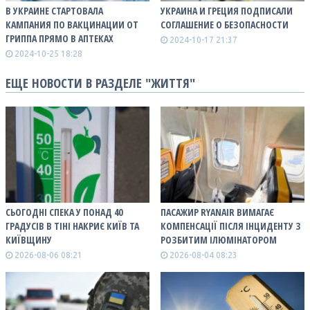
В УКРАИНЕ СТАРТОВАЛА
УКРАИНА И ГРЕЦИЯ ПОДПИСАЛИ
КАМПАНИЯ ПО ВАКЦИНАЦИИ ОТ
СОГЛАШЕНИЕ О БЕЗОПАСНОСТИ
ГРИППА ПРЯМО В АПТЕКАХ
2024-10-17 21:37
2024-10-25 18:28
ЕЩЕ НОВОСТИ В РАЗДЕЛЕ "ЖИТТЯ"
СЬОГОДНІ СПЕКА У ПОНАД 40
ПАСАЖИР RYANAIR ВИМАГАЄ
ГРАДУСІВ В ТІНІ НАКРИЄ КИЇВ ТА
КОМПЕНСАЦІЇ ПІСЛЯ ІНЦИДЕНТУ З
КИЇВЩИНУ
РОЗБИТИМ ІЛЮМІНАТОРОМ
2026-08-06 08:21
2026-08-04 08:23