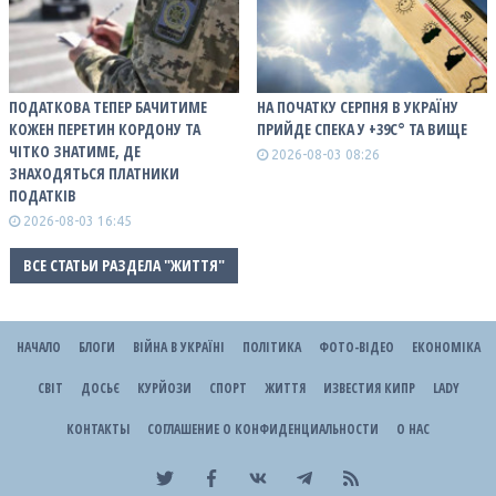
ПОДАТКОВА ТЕПЕР БАЧИТИМЕ
НА ПОЧАТКУ СЕРПНЯ В УКРАЇНУ
КОЖЕН ПЕРЕТИН КОРДОНУ ТА
ПРИЙДЕ СПЕКА У +39С° ТА ВИЩЕ
ЧІТКО ЗНАТИМЕ, ДЕ
2026-08-03 08:26
ЗНАХОДЯТЬСЯ ПЛАТНИКИ
ПОДАТКІВ
2026-08-03 16:45
ВСЕ СТАТЬИ РАЗДЕЛА "ЖИТТЯ"
НАЧАЛО
БЛОГИ
ВІЙНА В УКРАЇНІ
ПОЛІТИКА
ФОТО-ВІДЕО
ЕКОНОМІКА
СВІТ
ДОСЬЄ
КУРЙОЗИ
СПОРТ
ЖИТТЯ
ИЗВЕСТИЯ КИПР
LADY
КОНТАКТЫ
СОГЛАШЕНИЕ О КОНФИДЕНЦИАЛЬНОСТИ
О НАС