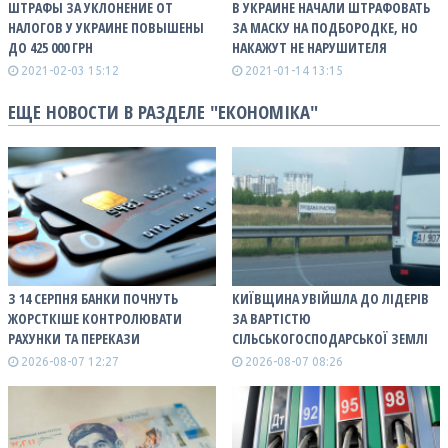
ШТРАФЫ ЗА УКЛОНЕНИЕ ОТ
В УКРАИНЕ НАЧАЛИ ШТРАФОВАТЬ
НАЛОГОВ У УКРАИНЕ ПОВЫШЕНЫ
ЗА МАСКУ НА ПОДБОРОДКЕ, НО
ДО 425 000 ГРН
НАКАЖУТ НЕ НАРУШИТЕЛЯ
2021-02-03 15:12
2021-01-14 13:15
ЕЩЕ НОВОСТИ В РАЗДЕЛЕ "ЕКОНОМІКА"
З 14 СЕРПНЯ БАНКИ ПОЧНУТЬ
КИЇВЩИНА УВІЙШЛА ДО ЛІДЕРІВ
ЖОРСТКІШЕ КОНТРОЛЮВАТИ
ЗА ВАРТІСТЮ
РАХУНКИ ТА ПЕРЕКАЗИ
СІЛЬСЬКОГОСПОДАРСЬКОЇ ЗЕМЛІ
2026-08-07 12:27
2026-08-07 08:26