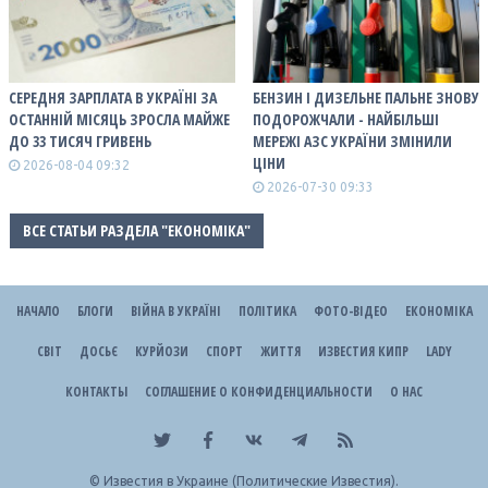
СЕРЕДНЯ ЗАРПЛАТА В УКРАЇНІ ЗА
БЕНЗИН І ДИЗЕЛЬНЕ ПАЛЬНЕ ЗНОВУ
ОСТАННІЙ МІСЯЦЬ ЗРОСЛА МАЙЖЕ
ПОДОРОЖЧАЛИ - НАЙБІЛЬШІ
ДО 33 ТИСЯЧ ГРИВЕНЬ
МЕРЕЖІ АЗС УКРАЇНИ ЗМІНИЛИ
ЦІНИ
2026-08-04 09:32
2026-07-30 09:33
ВСЕ СТАТЬИ РАЗДЕЛА "ЕКОНОМІКА"
НАЧАЛО
БЛОГИ
ВІЙНА В УКРАЇНІ
ПОЛІТИКА
ФОТО-ВІДЕО
ЕКОНОМІКА
СВІТ
ДОСЬЄ
КУРЙОЗИ
СПОРТ
ЖИТТЯ
ИЗВЕСТИЯ КИПР
LADY
КОНТАКТЫ
СОГЛАШЕНИЕ О КОНФИДЕНЦИАЛЬНОСТИ
О НАС
©
Известия в Украине (Политические Известия).