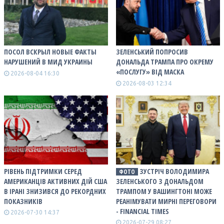
ПОСОЛ ВСКРЫЛ НОВЫЕ ФАКТЫ
ЗЕЛЕНСЬКИЙ ПОПРОСИВ
НАРУШЕНИЙ В МИД УКРАИНЫ
ДОНАЛЬДА ТРАМПА ПРО ОКРЕМУ
«ПОСЛУГУ» ВІД МАСКА
2026-08-04 16:30
2026-08-03 12:34
РІВЕНЬ ПІДТРИМКИ СЕРЕД
ЗУСТРІЧ ВОЛОДИМИРА
ФОТО
АМЕРИКАНЦІВ АКТИВНИХ ДІЙ США
ЗЕЛЕНСЬКОГО З ДОНАЛЬДОМ
В ІРАНІ ЗНИЗИВСЯ ДО РЕКОРДНИХ
ТРАМПОМ У ВАШИНГТОНІ МОЖЕ
ПОКАЗНИКІВ
РЕАНІМУВАТИ МИРНІ ПЕРЕГОВОРИ
- FINANCIAL TIMES
2026-07-30 14:37
2026-07-29 08:27