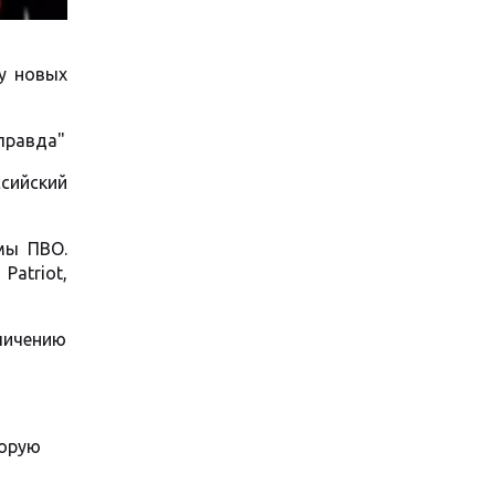
у новых
правда"
сийский
мы ПВО.
atriot,
личению
торую