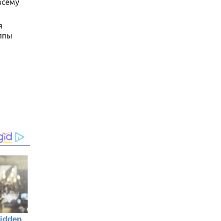
всему
я
уппы