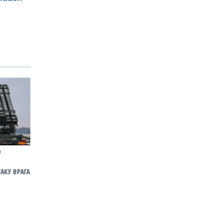
О
Ю
АКУ ВРАГА