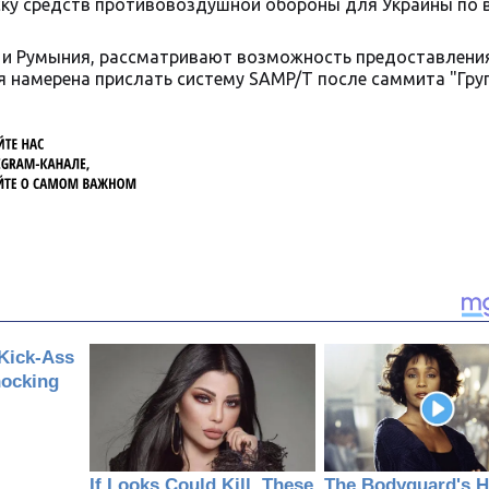
ску средств противовоздушной обороны для Украины по 
А и Румыния, рассматривают возможность предоставлени
лия намерена прислать систему SAMP/T после саммита "Гр