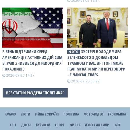
2026-08-03 12:34
РІВЕНЬ ПІДТРИМКИ СЕРЕД
ЗУСТРІЧ ВОЛОДИМИРА
ФОТО
АМЕРИКАНЦІВ АКТИВНИХ ДІЙ США
ЗЕЛЕНСЬКОГО З ДОНАЛЬДОМ
В ІРАНІ ЗНИЗИВСЯ ДО РЕКОРДНИХ
ТРАМПОМ У ВАШИНГТОНІ МОЖЕ
ПОКАЗНИКІВ
РЕАНІМУВАТИ МИРНІ ПЕРЕГОВОРИ
- FINANCIAL TIMES
2026-07-30 14:37
2026-07-29 08:27
ВСЕ СТАТЬИ РАЗДЕЛА "ПОЛІТИКА"
НАЧАЛО
БЛОГИ
ВІЙНА В УКРАЇНІ
ПОЛІТИКА
ФОТО-ВІДЕО
ЕКОНОМІКА
СВІТ
ДОСЬЄ
КУРЙОЗИ
СПОРТ
ЖИТТЯ
ИЗВЕСТИЯ КИПР
LADY